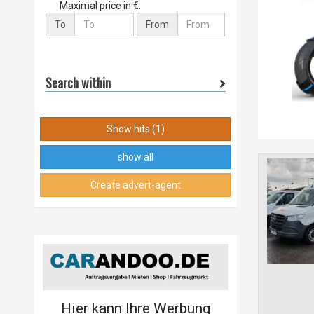
Maximal price in €:
To
From
Search within
Show hits (1)
show all
Create advert-agent
Hier kann Ihre Werbung