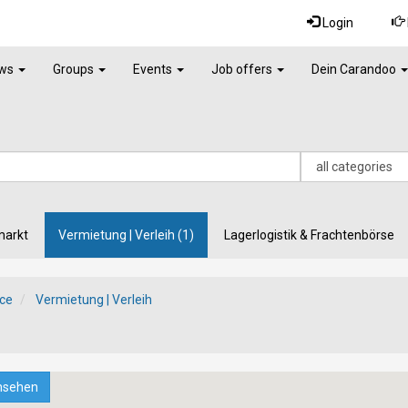
Login
ws
Groups
Events
Job offers
Dein Carandoo
markt
Vermietung | Verleih (1)
Lagerlogistik & Frachtenbörse
ce
Vermietung | Verleih
nsehen