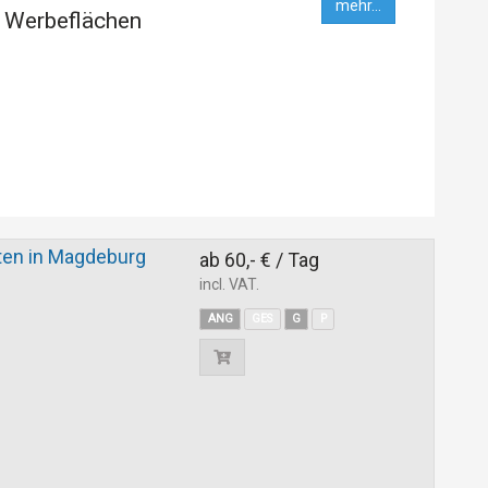
mehr...
 Werbeflächen
ten in Magdeburg
ab 60,- € / Tag
incl. VAT.
ANG
GES
G
P