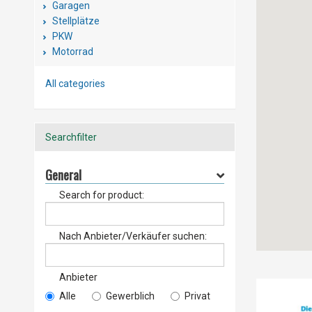
Garagen
Stellplätze
PKW
Motorrad
Anhänger
Transporter (1)
All categories
Busse
Baumaschinen
Landmaschinen
Searchfilter
Wohnmobile und Campervans
Wohnwagen
General
Freizeit & besondere Anläße
Search for product:
Nach Anbieter/Verkäufer suchen:
Anbieter
Alle
Gewerblich
Privat