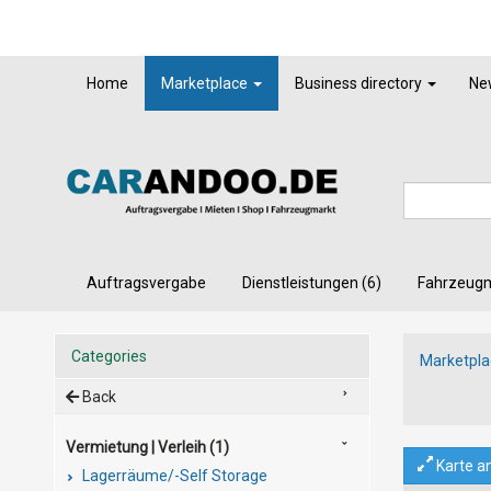
Home
Marketplace
Business directory
Ne
Auftragsvergabe
Dienstleistungen (6)
Fahrzeug
Categories
Marketpla
Back
Vermietung | Verleih (1)
Karte a
Lagerräume/-Self Storage