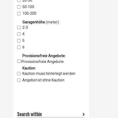
20-50
Landmaschinen
50-100
sonstige
100-200
ab 200
Garagenhöhe
(meter)
:
2-3
4
5
6
7
Provisionsfreie Angebote:
8
Provisionsfreie Angebote
9
Kaution:
10
Kaution muss hinterlegt werden
Angebot ist ohne Kaution
Search within