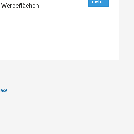
mehr...
 Werbeflächen
lace.