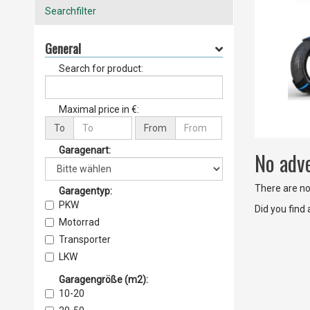
Searchfilter
General
Search for product:
Maximal price in €:
To
From
Garagenart:
No adv
There are no 
Garagentyp:
PKW
Did you find
Motorrad
Transporter
LKW
Boot
Garagengröße
(m2)
:
Busse
10-20
Baumaschinen