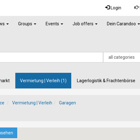
Login
ws
Groups
Events
Job offers
Dein Carandoo
markt
Vermietung | Verleih (1)
Lagerlogistik & Frachtenbörse
ce
Vermietung | Verleih
Garagen
nsehen