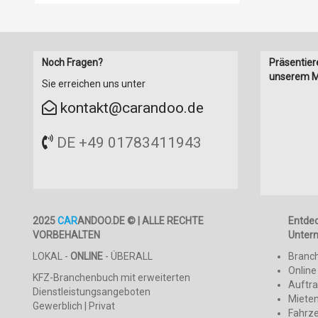
Noch Fragen?
Präsentier
unserem M
Sie erreichen uns unter
kontakt@carandoo.de
DE +49 01783411943
2025
CAR
ANDOO.DE © | ALLE RECHTE
Entde
VORBEHALTEN
Unter
LOKAL -
ONLINE
- ÜBERALL
Branc
Online
KFZ-Branchenbuch mit erweiterten
Auftr
Dienstleistungsangeboten
Mieten
Gewerblich | Privat
Fahrz