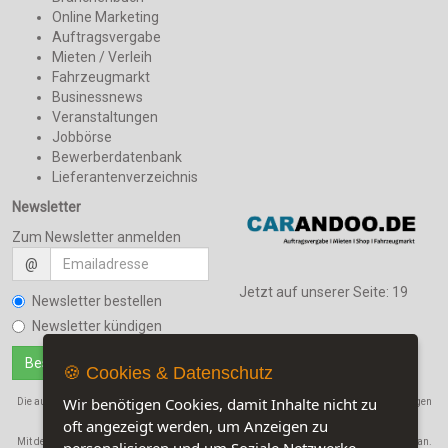
Online Marketing
Auftragsvergabe
Mieten / Verleih
Fahrzeugmarkt
Businessnews
Veranstaltungen
Jobbörse
Bewerberdatenbank
Lieferantenverzeichnis
Newsletter
Zum Newsletter anmelden
@
Jetzt auf unserer Seite:
19
Newsletter bestellen
Newsletter kündigen
🍪 Cookies & Datenschutz
Wir benötigen Cookies, damit Inhalte nicht zu
Die auf dieser Seite verwendeten Produktbezeichnungen, Namen und Warenbezeichnungen
oft angezeigt werden, um Anzeigen zu
sind Eigentum der jeweiligen Firmen.
Mit der Benutzung dieser Seite erkennen Sie unsere
AGB
und die
Datenschutzerklärung
an.