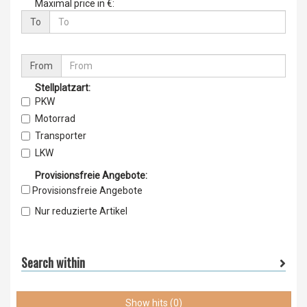
Maximal price in €:
To
From
Stellplatzart:
PKW
Motorrad
Transporter
LKW
Boot
Provisionsfreie Angebote:
Busse
Provisionsfreie Angebote
Baumaschinen
Nur reduzierte Artikel
Landmaschinen
sonstige
Search within
Show hits (0)