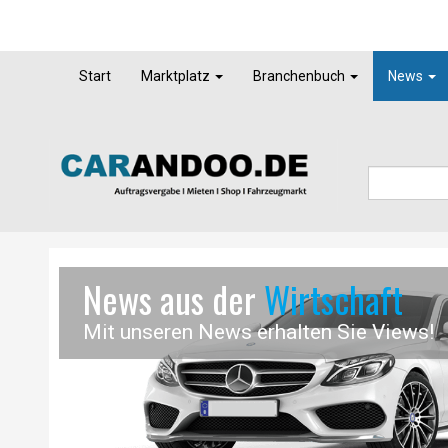
Start
Marktplatz
Branchenbuch
News
News aus der
Wirtschaft
Mit unseren News erhalten Sie Views!