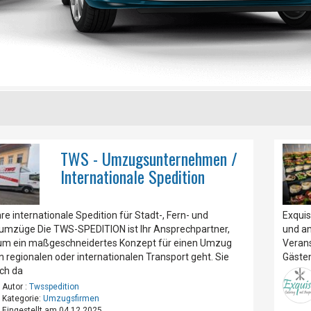
TWS - Umzugsunternehmen /
Internationale Spedition
hre internationale Spedition für Stadt-, Fern- und
Exquis
umzüge Die TWS-SPEDITION ist Ihr Ansprechpartner,
und an
um ein maßgeschneidertes Konzept für einen Umzug
Verans
n regionalen oder internationalen Transport geht. Sie
Gästen
ch da
Autor :
Twsspedition
Kategorie:
Umzugsfirmen
Eingestellt am 04.12.2025