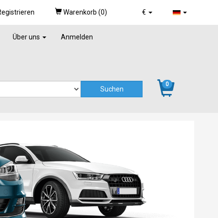
egistrieren
Warenkorb (
0
)
€
Über uns
Anmelden
0