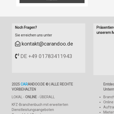
Noch Fragen?
Präsentier
unserem M
Sie erreichen uns unter
kontakt@carandoo.de
DE +49 01783411943
2025
CAR
ANDOO.DE © | ALLE RECHTE
Entde
VORBEHALTEN
Unter
LOKAL -
ONLINE
- ÜBERALL
Branc
Online
KFZ-Branchenbuch mit erweiterten
Auftr
Dienstleistungsangeboten
Mieten