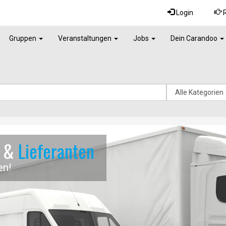
Login
R
Gruppen
Veranstaltungen
Jobs
Dein Carandoo
r &
Lieferanten
en!