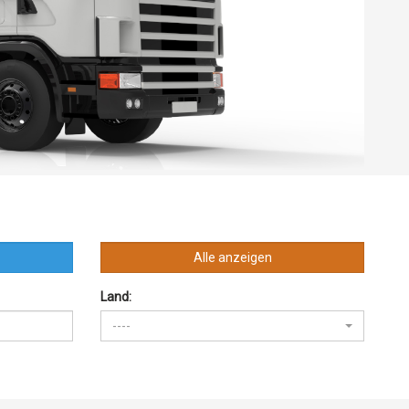
n
Alle anzeigen
Land:
----