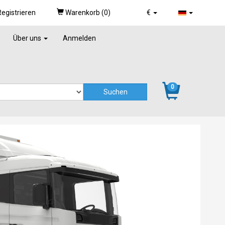
egistrieren
Warenkorb (
0
)
€
Über uns
Anmelden
0