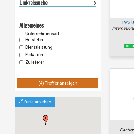
Umkreissuche
TWS U
Allgemeines
Internationa
Unternehmensart:
Hersteller
Dienstleistung
Einkäufer
Zulieferer
Lieferant
Vertrieb
(4) Treffer anzeigen
Service & Wartung
Importeur
Exporteur
Karte ansehen
Einzelhandel
Grosshandel
Gastron