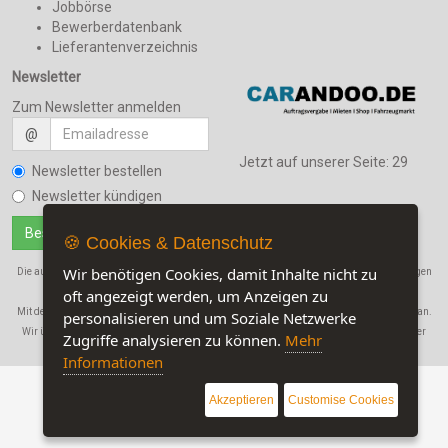
Jobbörse
Bewerberdatenbank
Lieferantenverzeichnis
Newsletter
Zum Newsletter anmelden
@
Jetzt auf unserer Seite:
29
Newsletter bestellen
Newsletter kündigen
🍪 Cookies & Datenschutz
Wir benötigen Cookies, damit Inhalte nicht zu
Die auf dieser Seite verwendeten Produktbezeichnungen, Namen und Warenbezeichnungen
sind Eigentum der jeweiligen Firmen.
oft angezeigt werden, um Anzeigen zu
Mit der Benutzung dieser Seite erkennen Sie unsere
AGB
und die
Datenschutzerklärung
an.
personalisieren und um Soziale Netzwerke
Wir übernehmen in keinem Fall eine Haftung für Schäden, die durch den Gebrauch dieser
Zugriffe analysieren zu können.
Mehr
Website entstehen!
Informationen
Akzeptieren
Customise Cookies