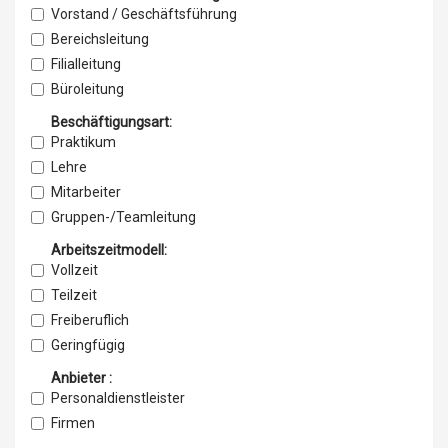
Vorstand / Geschäftsführung
Bereichsleitung
Filialleitung
Büroleitung
Assistenz der Geschäftsführung
Beschäftigungsart:
Assistenz Projektmanagement
Praktikum
Lehre
Mitarbeiter
Gruppen-/Teamleitung
Leitung/Management
Arbeitszeitmodell:
Projektmanagement
Vollzeit
Traineeship
Teilzeit
Freiberuflich
Geringfügig
Anbieter :
Personaldienstleister
Firmen