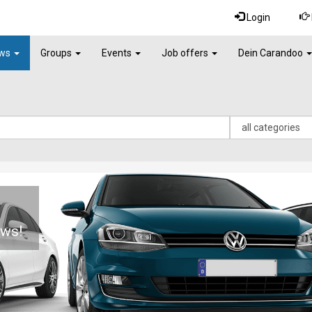
Login
ws
Groups
Events
Job offers
Dein Carandoo
t
ews!