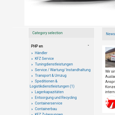
Category selection
New
PHP en
Händler
KFZ Service
Tuningdienstleistungen
Service / Wartung/ Instandhaltung
Wir si
Transport & Umzug
Ausla
Speditionen &
Anspr
Logistikdienstleistungen (1)
Konze
inter
Lagerkapazitäten
Entsorgung und Recycling
Containerservice
Containerbau
KFZ Zulassungen