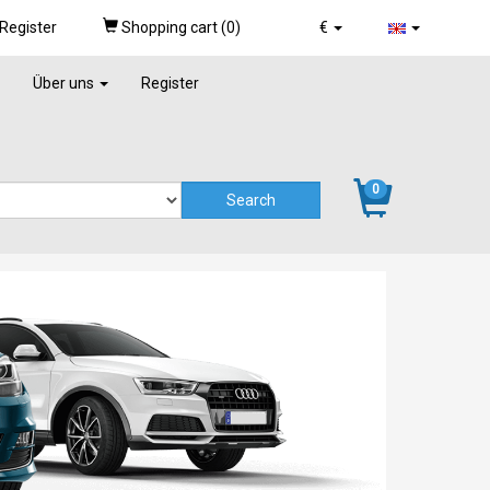
Register
Shopping cart (
0
)
€
Über uns
Register
0