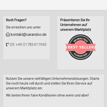
Mulcher
280 PS / 206 kW
Obstbau
290 PS / 214 kW
Packere
300 PS / 221 kW
Noch Fragen?
Präsentieren Sie Ihr
Pflanzenschutz
310 PS / 228 kW
Unternehmen auf
Sie erreichen uns unter
Pflüge
320 PS / 236 kW
unserem Marktplatz
Presse
kontakt@carandoo.de
340 PS / 250 kW
Rasenmäher Benzin
350 PS / 258 kW
DE +49 01783411943
Reinigungsgeäte
360 PS / 265 kW
Rübentechnik
370 PS / 273 kW
Säge
380 PS / 280 kW
Sämaschine
390 PS / 287 kW
Scheibenegge
400 PS / 295 kW
Silagetechnik
410 PS / 302 kW
Nutzen Sie unsere vielfältigen Unternehmenslösungen. Starte
Silo
420 PS / 309 kW
Sie noch heute voll durch und stellen Sie Ihren Service auf
Sonstige Ernemaschine
430 PS / 317 kW
unserem Marktplatz ein.
Stall-/Lüftungsanlage
440 PS / 324 kW
Wir bieten Ihnen faire Konditionen ohne wenn und aber!.
Stalldungstreuer
450 PS / 331 kW
Traktoren (Schlepper
460 PS / 339 kW