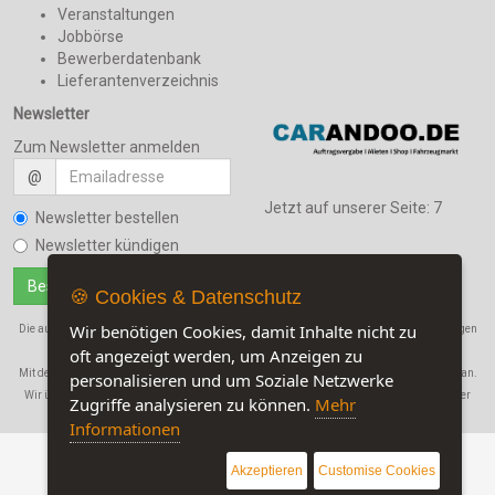
Veranstaltungen
Jobbörse
Bewerberdatenbank
Lieferantenverzeichnis
Newsletter
Zum Newsletter anmelden
@
Jetzt auf unserer Seite:
7
Newsletter bestellen
Newsletter kündigen
🍪 Cookies & Datenschutz
Wir benötigen Cookies, damit Inhalte nicht zu
Die auf dieser Seite verwendeten Produktbezeichnungen, Namen und Warenbezeichnungen
sind Eigentum der jeweiligen Firmen.
oft angezeigt werden, um Anzeigen zu
Mit der Benutzung dieser Seite erkennen Sie unsere
AGB
und die
Datenschutzerklärung
an.
personalisieren und um Soziale Netzwerke
Wir übernehmen in keinem Fall eine Haftung für Schäden, die durch den Gebrauch dieser
Zugriffe analysieren zu können.
Mehr
Website entstehen!
Informationen
Akzeptieren
Customise Cookies