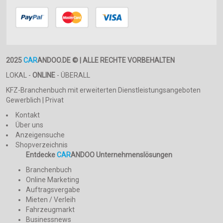
Teile/ Zubehör
470 PS / 346 kW
Trocknung
480 PS / 353 kW
Vertikutierer
490 PS / 361 kW
Vielzweckmaschine
500 PS / 368 kW
Waage u Wiegeeinricht.
510 PS / 375 kW
2025
CAR
ANDOO.DE © | ALLE RECHTE VORBEHALTEN
Walze
mehr als 510 PS
LOKAL -
ONLINE
- ÜBERALL
Weinbau
KFZ-Branchenbuch mit erweiterten Dienstleistungsangeboten
Wiesengerät
Gewerblich | Privat
Zinkenrotor
Kontakt
andere
Über uns
Anzeigensuche
Shopverzeichnis
Entdecke
CAR
ANDOO Unternehmenslösungen
Branchenbuch
Online Marketing
Auftragsvergabe
Mieten / Verleih
Fahrzeugmarkt
Businessnews