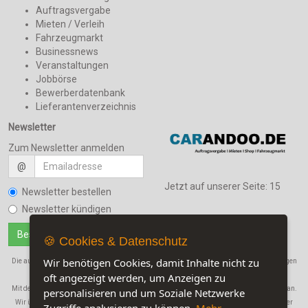
Auftragsvergabe
Mieten / Verleih
Fahrzeugmarkt
Businessnews
Veranstaltungen
Jobbörse
Bewerberdatenbank
Lieferantenverzeichnis
Newsletter
Zum Newsletter anmelden
@
Jetzt auf unserer Seite:
15
Newsletter bestellen
Newsletter kündigen
🍪 Cookies & Datenschutz
Wir benötigen Cookies, damit Inhalte nicht zu
Die auf dieser Seite verwendeten Produktbezeichnungen, Namen und Warenbezeichnungen
oft angezeigt werden, um Anzeigen zu
sind Eigentum der jeweiligen Firmen.
Mit der Benutzung dieser Seite erkennen Sie unsere
AGB
und die
Datenschutzerklärung
an.
personalisieren und um Soziale Netzwerke
Wir übernehmen in keinem Fall eine Haftung für Schäden, die durch den Gebrauch dieser