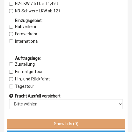
Slowakei
Bauschutttransporte
N2-LKW 7,5 t bis 11,49 t
Island
Slowenien
Silotransporte
N3-Schwere LKW ab 12 t
Liechtenstein
Spanien
Tanktransporte
N3-Sattelzüge bis 40 t oder 44 t
Einzugsgebiet:
Norwegen
Tschechische Republik,
Kühltransporte
Nahverkehr
Ungarn
Gefahrguttransporte
Fernverkehr
Zypern
Castor-Transporte
International
Island
Entsorgung / Recycling
Liechtenstein
Auftragslage:
Norwegen
Zustellung
Einmalige Tour
Hin,-und Rückfahrt
Tagestour
Wochentlich
Fracht Ausfall versichert:
Monatlich
Fester Auftrag
Show hits (0)