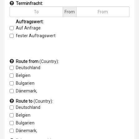
Terminfracht:
From
Auftragswert:
Auf Anfrage
fester Auftragswert
Route from
(Country)
:
Deutschland
Belgien
Bulgarien
Dänemark,
Estland
Route to
(Country)
:
Finnland
Deutschland
Frankreich
Belgien
Griechenland
Bulgarien
Irland
Dänemark,
Italien
Estland