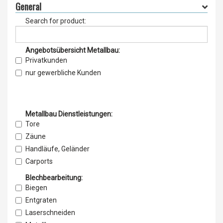
General
Search for product:
Angebotsübersicht Metallbau:
Privatkunden
nur gewerbliche Kunden
Metallbau Dienstleistungen:
Tore
Zäune
Handläufe, Geländer
Carports
3D-Wasserstrahlschneiden
Blechbearbeitung:
Wartung & Instandhaltung
Biegen
Betriebsschlosserarbeiten
Entgraten
Schweißen
Laserschneiden