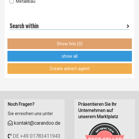
Maschinenverlagerung
Metallbau
CNC-Drehen
Pulverbeschichtung
CNC-Langdrehen
Punktschweißen
CNC-Fräsen Komplettbearbeitung
Search within
Schweißen
Spitzenloses Schleifen
Stanzen
Gewinderollen
Umformen
Show hits (0)
Montagearbeiten / Baugruppen
Einzelfertigungen nach Maß.
show all
Sonderabnahmen
Create advert-agent
Noch Fragen?
Präsentieren Sie Ihr
Unternehmen auf
Sie erreichen uns unter
unserem Marktplatz
kontakt@carandoo.de
DE +49 01783411943