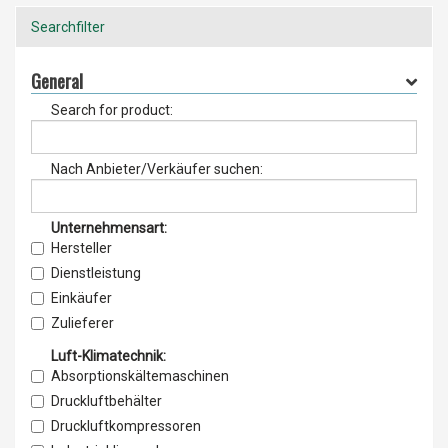
Searchfilter
General
Search for product:
Nach Anbieter/Verkäufer suchen:
Unternehmensart:
Hersteller
Dienstleistung
Einkäufer
Zulieferer
Lieferant
Luft-Klimatechnik:
Vertrieb
Absorptionskältemaschinen
Service & Wartung
Druckluftbehälter
Importeur
Druckluftkompressoren