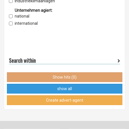
Exporteur
Industrieklimaanlagen
Einzelhandel
Industrielüfter
Unternehmen agiert:
Grosshandel
Industrieventilatoren
national
Kanalklimaanlagen
international
Kassettenklimageräte
Klimaanlagen
Klimaanlagensteuerungen
Luftentfeuchtungsanlagen
Luftreiniger
Search within
Luftreinigungsanlagen
Luftreinigungsgeräte
Show hits (0)
Lufttechnik
Lüftungsanlagen
show all
Lüftungskanäle
Create advert-agent
Lüftungsklappen
Raumlufttechnik
Sole-Wasser-Wärmepumpen
Wärmepumpen