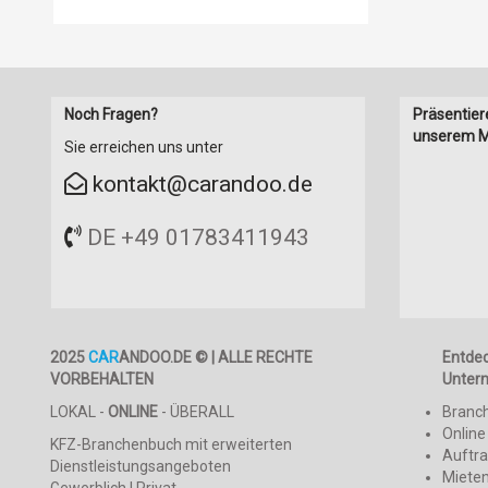
Noch Fragen?
Präsentier
unserem M
Sie erreichen uns unter
kontakt@carandoo.de
DE +49 01783411943
2025
CAR
ANDOO.DE © | ALLE RECHTE
Entde
VORBEHALTEN
Unter
LOKAL -
ONLINE
- ÜBERALL
Branc
Online
KFZ-Branchenbuch mit erweiterten
Auftr
Dienstleistungsangeboten
Mieten