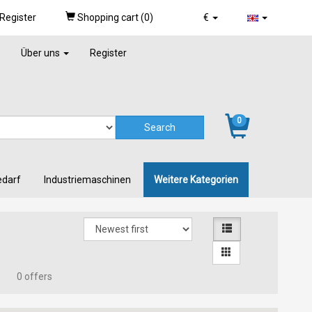
Register
Shopping cart (
0
)
€
Über uns
Register
0
edarf
Industriemaschinen
Weitere Kategorien
0 offers