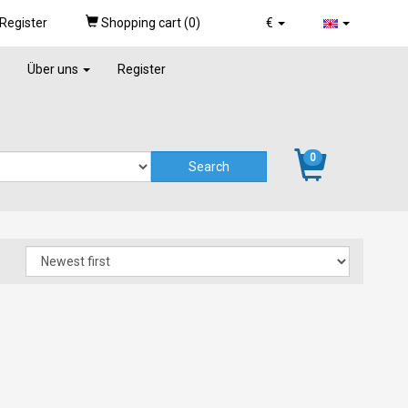
Register
Shopping cart (
0
)
€
Über uns
Register
0