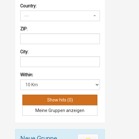
Country:
---
ZIP:
City:
Within:
Meine Gruppen anzeigen
Neue Gruppe