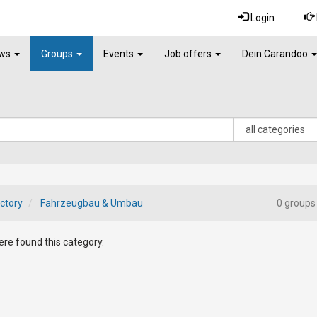
Login
ws
Groups
Events
Job offers
Dein Carandoo
ctory
Fahrzeugbau & Umbau
0 groups
re found this category.