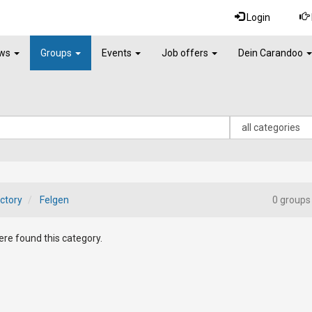
Login
ws
Groups
Events
Job offers
Dein Carandoo
ctory
Felgen
0 groups
re found this category.