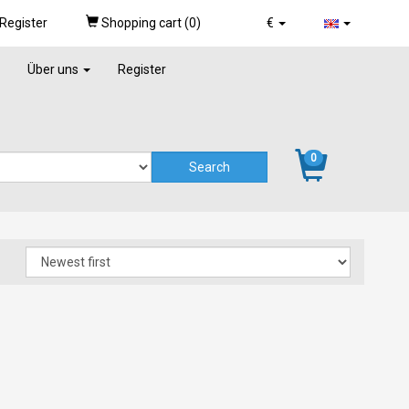
Register
Shopping cart (
0
)
€
Über uns
Register
0