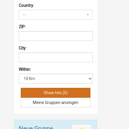
Country:
---
ZIP:
City:
Within:
Meine Gruppen anzeigen
Neue Gruppe