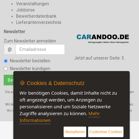
Veranstaltungen
Jobbörse
Bewerberdatenbank
Lieferantenverzeichnis
Newsletter
Zum Newsletter anmelden
@
Jetzt auf unserer Seite:
5
Newsletter bestellen
Newsletter kündigen
🍪 Cookies & Datenschutz
Wir benötigen Cookies, damit Inhalte nicht zu
Die auf dieser Seite verwendeten Produktbezeichnungen, Namen und Warenbezeichnungen
sind Eigentum der jeweiligen Firmen.
oft angezeigt werden, um Anzeigen zu
Mit der Benutzung dieser Seite erkennen Sie unsere
AGB
und die
Datenschutzerklärung
an.
personalisieren und um Soziale Netzwerke
Wir übernehmen in keinem Fall eine Haftung für Schäden, die durch den Gebrauch dieser
Zugriffe analysieren zu können.
Mehr
Website entstehen!
Informationen
Akzeptieren
Customise Cookies