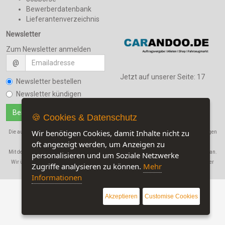
Bewerberdatenbank
Lieferantenverzeichnis
Newsletter
Zum Newsletter anmelden
@
Jetzt auf unserer Seite:
17
Newsletter bestellen
Newsletter kündigen
🍪 Cookies & Datenschutz
Wir benötigen Cookies, damit Inhalte nicht zu
Die auf dieser Seite verwendeten Produktbezeichnungen, Namen und Warenbezeichnungen
sind Eigentum der jeweiligen Firmen.
oft angezeigt werden, um Anzeigen zu
Mit der Benutzung dieser Seite erkennen Sie unsere
AGB
und die
Datenschutzerklärung
an.
personalisieren und um Soziale Netzwerke
Wir übernehmen in keinem Fall eine Haftung für Schäden, die durch den Gebrauch dieser
Zugriffe analysieren zu können.
Mehr
Website entstehen!
Informationen
Akzeptieren
Customise Cookies