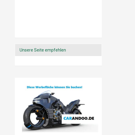
Scheibenreiniger
Schleifpaste
Silikonentferner
Spachtelmasse
Unterbodenschutz
Verdeckreiniger
Verdünner
Unsere Seite empfehlen
Waschbürste
Waschschwamm