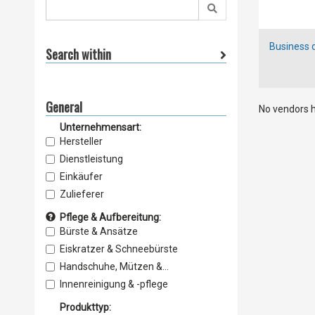
Business d
Search within
General
No vendors h
Unternehmensart:
Hersteller
Dienstleistung
Einkäufer
Zulieferer
Lieferant
Pflege & Aufbereitung:
Vertrieb
Bürste & Ansätze
Service & Wartung
Eiskratzer & Schneebürste
Importeur
Handschuhe, Mützen &
Schwämme
Exporteur
Innenreinigung & -pflege
Einzelhandel
Lackschutzfolien
Produkttyp: