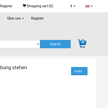
Register
Shopping cart (
0
)
€
Über uns
Register
0
rbung stehen
mehr...