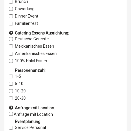
Brunch
Coworking
Dinner Event
Familienfest
Geburtstagsfeier
Catering Essens Ausrichtung:
Film & Foto
Deutsche Gerichte
Firmenevent
Mexikanisches Essen
Kick -off Events
Amerikanisches Essen
repräsentative Empfänge
100% Halal Essen
Schulungen
Afrikanisches Essen
Personenanzahl:
Gala-Abende
Pakistanisches Essen
1-5
Eventlocation
Brasilianisches Essen
5-10
Hochzeit
Argentinisches Essen
10-20
Junggesellenabschied
Britisches Essen
20-30
Konzert/Musical/Theater
Koscher Essen
30-40
Anfrage mit Location:
Seminare und Meeting
Äthiopische Gerichte
40-50
Anfrage mit Location
Messe / Ausstellung
Ukrainisches Essen
50-60
Eventplanung:
PR-&Marketing-Event
Syrische Gerichte
60-70
Service Personal