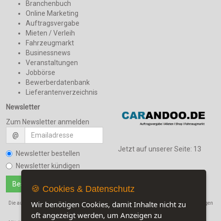
Branchenbuch
Online Marketing
Auftragsvergabe
Mieten / Verleih
Fahrzeugmarkt
Businessnews
Veranstaltungen
Jobbörse
Bewerberdatenbank
Lieferantenverzeichnis
Newsletter
Zum Newsletter anmelden
@
Jetzt auf unserer Seite:
13
Newsletter bestellen
Newsletter kündigen
🍪 Cookies & Datenschutz
Wir benötigen Cookies, damit Inhalte nicht zu
Die auf dieser Seite verwendeten Produktbezeichnungen, Namen und Warenbezeichnungen
oft angezeigt werden, um Anzeigen zu
sind Eigentum der jeweiligen Firmen.