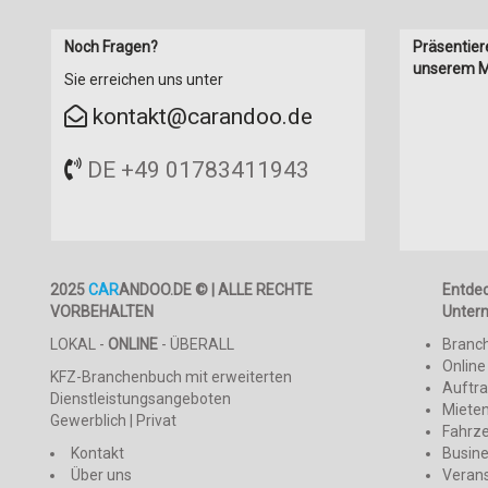
Noch Fragen?
Präsentier
unserem M
Sie erreichen uns unter
kontakt@carandoo.de
DE +49 01783411943
2025
CAR
ANDOO.DE © | ALLE RECHTE
Entde
VORBEHALTEN
Unter
LOKAL -
ONLINE
- ÜBERALL
Branc
Online
KFZ-Branchenbuch mit erweiterten
Auftr
Dienstleistungsangeboten
Mieten
Gewerblich | Privat
Fahrz
Kontakt
Busin
Über uns
Veran