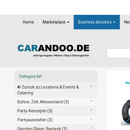
Home
Marketplace
Business directory
Ne
Category list
Zurück zu Locations & Events &
Catering
Bühne, Zelt, Messestand (3)
Party-Konzepte (3)
Partyausstatter (3)
Geschirr,Gläser, Besteck (3)