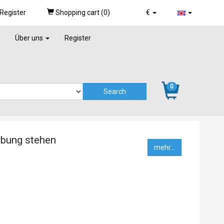
Register
Shopping cart (
0
)
€
Über uns
Register
0
rbung stehen
mehr...