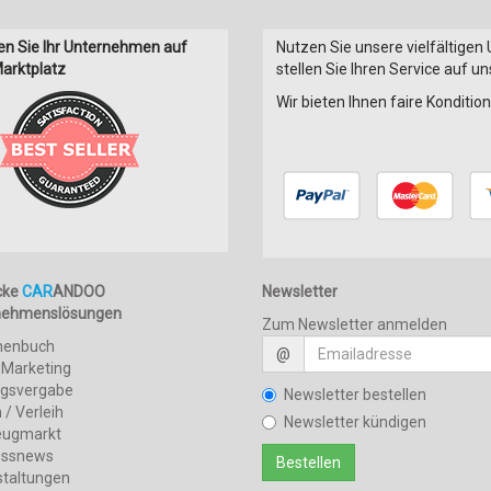
en Sie Ihr Unternehmen auf
Nutzen Sie unsere vielfältigen
arktplatz
stellen Sie Ihren Service auf u
Wir bieten Ihnen faire Konditi
cke
CAR
ANDOO
Newsletter
nehmenslösungen
Zum Newsletter anmelden
henbuch
@
 Marketing
agsvergabe
Newsletter bestellen
 / Verleih
Newsletter kündigen
eugmarkt
essnews
staltungen