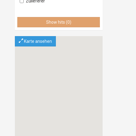
Zulieferer
Lieferant
Vertrieb
Show hits (0)
Service & Wartung
Importeur
Exporteur
Karte ansehen
Einzelhandel
Grosshandel