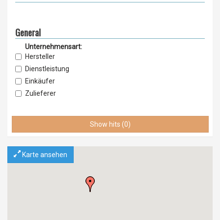
General
Unternehmensart:
Hersteller
Dienstleistung
Einkäufer
Zulieferer
Lieferant
Vertrieb
Show hits (0)
Service & Wartung
Importeur
Karte ansehen
Exporteur
Einzelhandel
Grosshandel