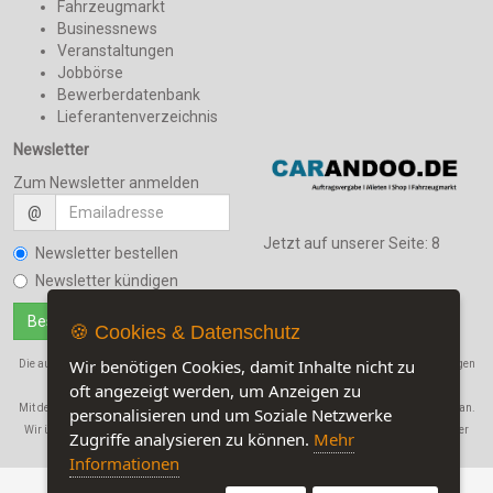
Fahrzeugmarkt
Businessnews
Veranstaltungen
Jobbörse
Bewerberdatenbank
Lieferantenverzeichnis
Newsletter
Zum Newsletter anmelden
@
Jetzt auf unserer Seite:
8
Newsletter bestellen
Newsletter kündigen
🍪 Cookies & Datenschutz
Wir benötigen Cookies, damit Inhalte nicht zu
Die auf dieser Seite verwendeten Produktbezeichnungen, Namen und Warenbezeichnungen
sind Eigentum der jeweiligen Firmen.
oft angezeigt werden, um Anzeigen zu
Mit der Benutzung dieser Seite erkennen Sie unsere
AGB
und die
Datenschutzerklärung
an.
personalisieren und um Soziale Netzwerke
Wir übernehmen in keinem Fall eine Haftung für Schäden, die durch den Gebrauch dieser
Zugriffe analysieren zu können.
Mehr
Website entstehen!
Informationen