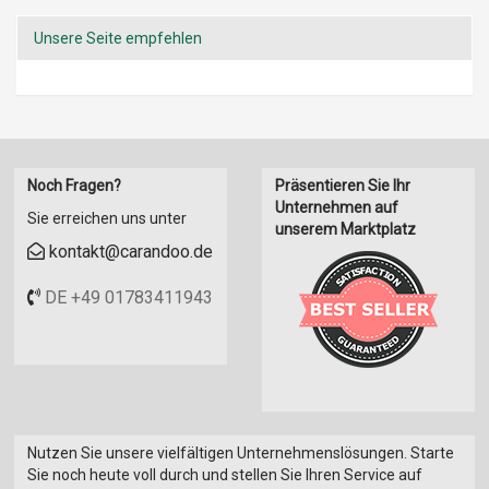
Mercedes Benz
Confererate Motors
Unsere Seite empfehlen
Mini
Corda
Mitsuishi
CR&S
Morgan
Daelim
Nissan
Dafier
Opel
Dayang
Pagani
Derbi
Noch Fragen?
Präsentieren Sie Ihr
Peugeot
Diemen
Unternehmen auf
Sie erreichen uns unter
unserem Marktplatz
PG
Dilecta
kontakt@carandoo.de
Piaggio
De Dion-Bouton
Porsche
Dnepr
DE +49 01783411943
Renault
Donghai
Rolls-Royce
DM Telai
Saab
Ducati
Seat
DUSS
Skoda
Easy Cruiser
Smart
Nutzen Sie unsere vielfältigen Unternehmenslösungen. Starte
Elig
Sie noch heute voll durch und stellen Sie Ihren Service auf
SsangYong
Ering