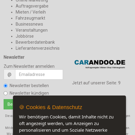
Proton
Geely
Auftragsvergabe
Mieten / Verleih
Talbot
Generic
Fahrzeugmarkt
Tata
Gilera
Businessnews
Trabant
Go-ped
Veranstaltungen
Wartburg
Grampus
Jobbörse
Bewerberdatenbank
Rover
Guoben
Lieferantenverzeichnis
Hanglong
Newsletter
Haojue
Haotian
Zum Newsletter anmelden
Harley Davidson
@
Hartford
Jetzt auf unserer Seite:
9
Newsletter bestellen
Hensim
Newsletter kündigen
Her Chee Industrial
Hercules
🍪 Cookies & Datenschutz
Hero
Wir benötigen Cookies, damit Inhalte nicht zu
Die auf dieser Seite verwendeten Produktbezeichnungen, Namen und Warenbezeichnungen
Highland
sind Eigentum der jeweiligen Firmen.
oft angezeigt werden, um Anzeigen zu
Hisun
Mit der Benutzung dieser Seite erkennen Sie unsere
AGB
und die
Datenschutzerklärung
an.
personalisieren und um Soziale Netzwerke
Honda
Wir übernehmen in keinem Fall eine Haftung für Schäden, die durch den Gebrauch dieser