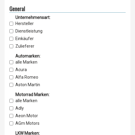
General
Unternehmensart:
Hersteller
Dienstleistung
Einkäufer
Zulieferer
Lieferant
Automarken:
Vertrieb
alle Marken
Service & Wartung
Acura
Importeur
Alfa Romeo
Exporteur
Aston Martin
Einzelhandel
Audi
Motorrad Marken:
Grosshandel
Bentley
alle Marken
BMW
Adly
BMW i Bugatti
Aeon Motor
Buick
AGm Motors
Byton
Alisze
LKW Marken: