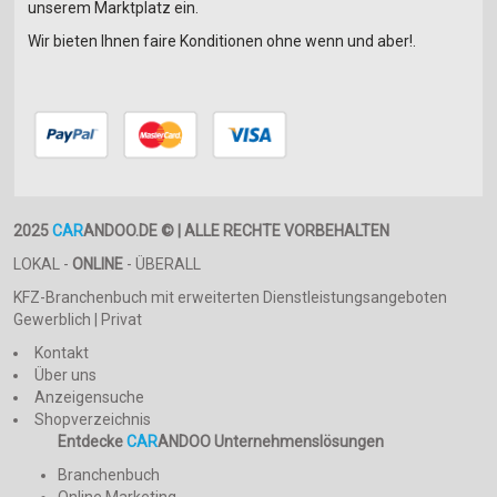
unserem Marktplatz ein.
StreetScooter
E-Ton
Wir bieten Ihnen faire Konditionen ohne wenn und aber!.
Subaru
Eshine
Suzuki
EVT
Tesla
Fantic Motor
Toyota
Ferro
Triumph
Fighter
TVR
Fire Storm
Vauxhall
Fisher Motor Company
2025
CAR
ANDOO.DE © | ALLE RECHTE VORBEHALTEN
Volvo
Fizz
LOKAL -
ONLINE
- ÜBERALL
VW
Flex Tech
Wiesmann
Fuechan
KFZ-Branchenbuch mit erweiterten Dienstleistungsangeboten
Gewerblich | Privat
Cobra
Fulaitai
Daewoo
Futon
Kontakt
Über uns
De Tomaso
FYM
Anzeigensuche
Macros
Gaia Motors
Shopverzeichnis
NSU
GasGas
Entdecke
CAR
ANDOO Unternehmenslösungen
Oldsmobile
Garelli
Branchenbuch
Pontiac
Gamma
Online Marketing