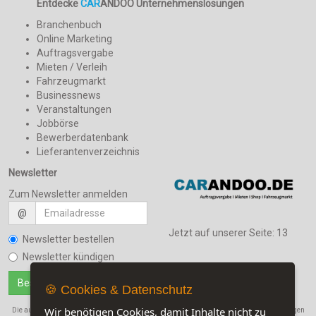
Entdecke
CAR
ANDOO Unternehmenslösungen
Branchenbuch
Online Marketing
Auftragsvergabe
Mieten / Verleih
Fahrzeugmarkt
Businessnews
Veranstaltungen
Jobbörse
Bewerberdatenbank
Lieferantenverzeichnis
Newsletter
Zum Newsletter anmelden
@
Jetzt auf unserer Seite:
13
Newsletter bestellen
Newsletter kündigen
🍪 Cookies & Datenschutz
Wir benötigen Cookies, damit Inhalte nicht zu
Die auf dieser Seite verwendeten Produktbezeichnungen, Namen und Warenbezeichnungen