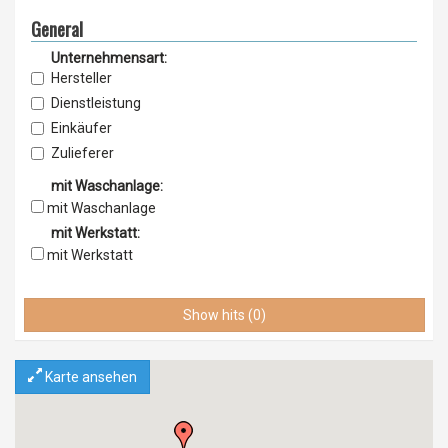
General
Unternehmensart:
Hersteller
Dienstleistung
Einkäufer
Zulieferer
Lieferant
mit Waschanlage:
Vertrieb
mit Waschanlage
Service & Wartung
mit Werkstatt:
Importeur
mit Werkstatt
Exporteur
Einzelhandel
Show hits (0)
Grosshandel
Karte ansehen