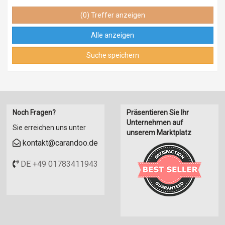
Behindertengerecht
Fahrzeugversicherung
(0) Treffer anzeigen
Bluetooth
Abholung vor Ort
DAB Radio
wird geliefert
Alle anzeigen
Doppelboden
Rückgabe an anderen Standort
Suche speichern
Dunstabzugshaube
Rückgabe Nachts möglich
autom. Gasumschaltanlage
Fußbodenheizung elektrisch
Fußbodenheizung Warmwasser
GFK-Aufbauwände
Noch Fragen?
Präsentieren Sie Ihr
GFK-Dach
Unternehmen auf
Sie erreichen uns unter
Heizung
unserem Marktplatz
kontakt@carandoo.de
Hydraulische/elektrische Stützen
Luftfederung Hinterachse
DE +49 01783411943
Raumbad
Rückfahrkamera
SAT-Anlage automatisch
TV
TV-Halter