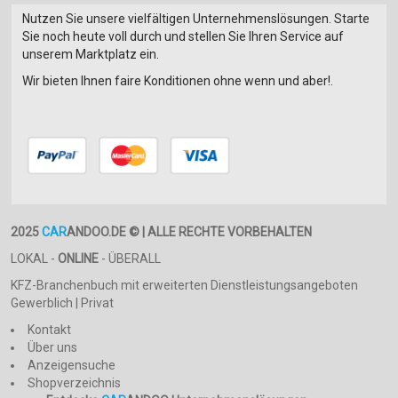
Verdunkelungs- und Fliegenschutzrollos
Nutzen Sie unsere vielfältigen Unternehmenslösungen. Starte
Sie noch heute voll durch und stellen Sie Ihren Service auf
Warmwasser
unserem Marktplatz ein.
Warmwasserboiler
Wir bieten Ihnen faire Konditionen ohne wenn und aber!.
Warmwasserheizung
Zentralverriegelung
elektr. Rangierhilfe
Warmwassertherme
Heckgarage
Klimaanlage
Photovoltaik Panel
2025
CAR
ANDOO.DE © | ALLE RECHTE VORBEHALTEN
Behindertengerecht
ATC 2.0
LOKAL -
ONLINE
- ÜBERALL
Duo-Control
KFZ-Branchenbuch mit erweiterten Dienstleistungsangeboten
sonstige
Gewerblich | Privat
Kontakt
Über uns
Anzeigensuche
Shopverzeichnis