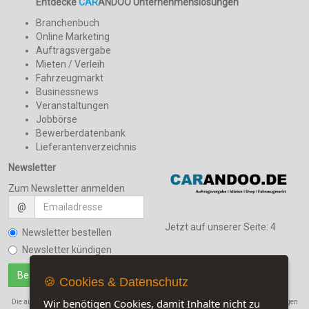
Entdecke
CAR
ANDOO Unternehmenslösungen
Branchenbuch
Online Marketing
Auftragsvergabe
Mieten / Verleih
Fahrzeugmarkt
Businessnews
Veranstaltungen
Jobbörse
Bewerberdatenbank
Lieferantenverzeichnis
Newsletter
Zum Newsletter anmelden
@
Jetzt auf unserer Seite:
4
Newsletter bestellen
Newsletter kündigen
🍪 Cookies & Datenschutz
Wir benötigen Cookies, damit Inhalte nicht zu
Die auf dieser Seite verwendeten Produktbezeichnungen, Namen und Warenbezeichnungen