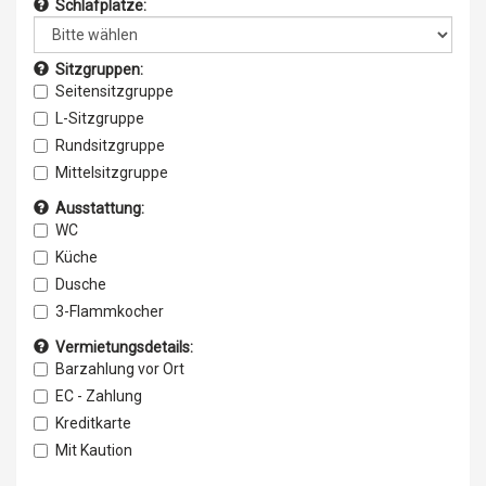
Schlafplätze:
Doppelbett längs
Aufstelldach (Doppelbett)
Sitzgruppen:
Seitensitzgruppe
L-Sitzgruppe
Rundsitzgruppe
Mittelsitzgruppe
Ausstattung:
WC
Küche
Dusche
3-Flammkocher
ABS
Vermietungsdetails:
AES-Kühlschrank
Barzahlung vor Ort
Kühlschrank bis 110 l
EC - Zahlung
Kühlschrank über 110 l
Kreditkarte
Frosterfach klein
Mit Kaution
Frosterfach Maxi
Ohne Kaution