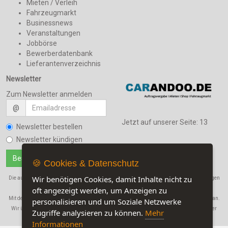
Mieten / Verleih
Fahrzeugmarkt
Businessnews
Veranstaltungen
Jobbörse
Bewerberdatenbank
Lieferantenverzeichnis
Newsletter
Zum Newsletter anmelden
@
Jetzt auf unserer Seite:
13
Newsletter bestellen
Newsletter kündigen
🍪 Cookies & Datenschutz
Wir benötigen Cookies, damit Inhalte nicht zu
Die auf dieser Seite verwendeten Produktbezeichnungen, Namen und Warenbezeichnungen
sind Eigentum der jeweiligen Firmen.
oft angezeigt werden, um Anzeigen zu
Mit der Benutzung dieser Seite erkennen Sie unsere
AGB
und die
Datenschutzerklärung
an.
personalisieren und um Soziale Netzwerke
Wir übernehmen in keinem Fall eine Haftung für Schäden, die durch den Gebrauch dieser
Zugriffe analysieren zu können.
Mehr
Website entstehen!
Informationen