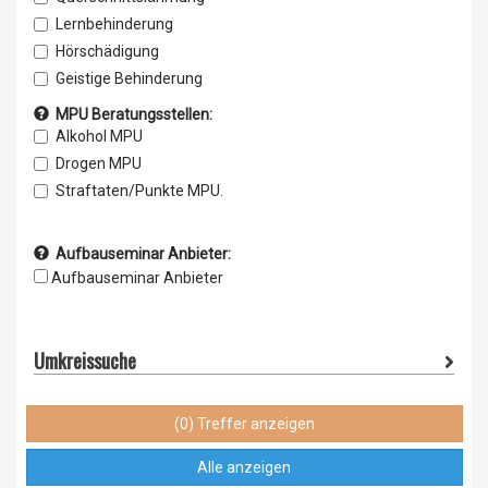
C
Sehtest
Lernbehinderung
D1
Erste Hilfe Schulung
Hörschädigung
D
Fahreignung / Handicapausbildung
Geistige Behinderung
CE1
Berufskraftfahrerausbildung
Halbseitige und Spastische Lähmung
MPU Beratungsstellen:
CE
Fahrschul Wechsel
Alkohol MPU
D1E
Feuerwehrführerschein
Drogen MPU
DE
Personenbeförderung
Straftaten/Punkte MPU.
L
Flurförderschein
T
Baumaschinenschein
Aufbauseminar Anbieter:
Gabelstaplerschein
Aufbauseminar Anbieter
Kranführerausbildung
sonstige
Umkreissuche
(0) Treffer anzeigen
Alle anzeigen