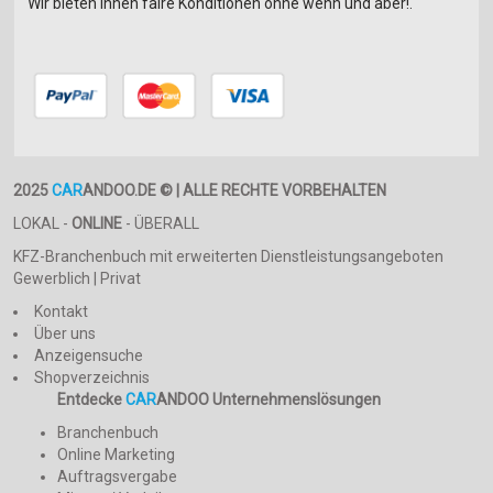
Wir bieten Ihnen faire Konditionen ohne wenn und aber!.
2025
CAR
ANDOO.DE © | ALLE RECHTE VORBEHALTEN
LOKAL -
ONLINE
- ÜBERALL
KFZ-Branchenbuch mit erweiterten Dienstleistungsangeboten
Gewerblich | Privat
Kontakt
Über uns
Anzeigensuche
Shopverzeichnis
Entdecke
CAR
ANDOO Unternehmenslösungen
Branchenbuch
Online Marketing
Auftragsvergabe