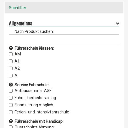
Suchfilter
Allgemeines
Nach Produkt suchen:
Führerschein Klassen:
AM
A1
A2
A
B1
Service Fahrschule:
B
Aufbauseminar ASF
Klasse B / BF17
Fahrsicherheitstraining
Klasse B78
Finanzierung möglich
Klasse B96
Ferien- und Intensivfahrschule
Klasse BE
Fahrlehrerausbildung
Führerschein mit Handicap:
C1
Simulator Ausbildung
Querschnittslähmung