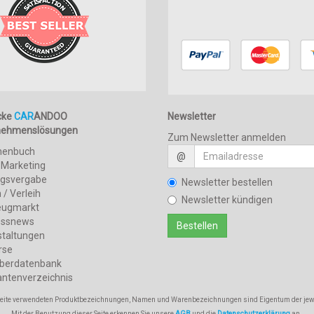
cke
CAR
ANDOO
Newsletter
nehmenslösungen
Zum Newsletter anmelden
henbuch
@
 Marketing
agsvergabe
Newsletter bestellen
 / Verleih
Newsletter kündigen
eugmarkt
essnews
staltungen
rse
berdatenbank
antenverzeichnis
 Seite verwendeten Produktbezeichnungen, Namen und Warenbezeichnungen sind Eigentum der jew
Mit der Benutzung dieser Seite erkennen Sie unsere
AGB
und die
Datenschutzerklärung
an.