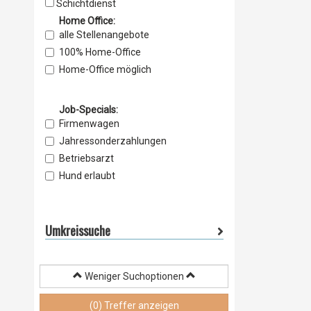
Schichtdienst
Home Office:
alle Stellenangebote
100% Home-Office
Home-Office möglich
Job-Specials:
Firmenwagen
Jahressonderzahlungen
Betriebsarzt
Hund erlaubt
Weiterbildung
Betr. Altersvorsorge
Umkreissuche
Urlaub / Weihnachtsgeld
Jahressonderzahlungen
Barrierefreiheit
Weniger Suchoptionen
Entgeltumwandlung
Vermögenswirksame Leistungen
(0) Treffer anzeigen