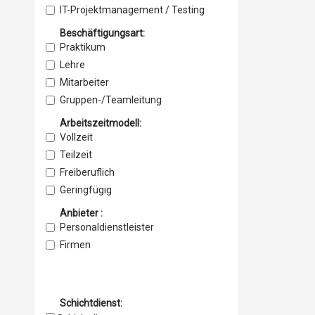
IT-Projektmanagement / Testing
Mobile Entwicklung
Beschäftigungsart:
Softwareentwicklung
Praktikum
Web-Entwicklung
Lehre
Embedded Systems / Firmware
Mitarbeiter
IT Operations
Gruppen-/Teamleitung
IT Security
Leitung/Management
Arbeitszeitmodell:
Projektmanagement
Vollzeit
Traineeship
Teilzeit
Freiberuflich
Geringfügig
Anbieter :
Personaldienstleister
Firmen
Schichtdienst: