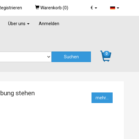
egistrieren
Warenkorb (
0
)
€
Über uns
Anmelden
0
rbung stehen
mehr...