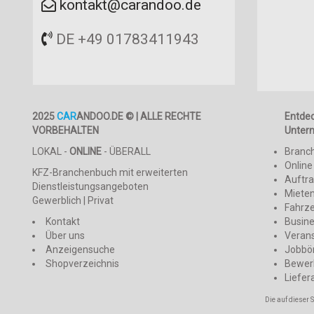
kontakt@carandoo.de
DE +49 01783411943
2025
CAR
ANDOO.DE © | ALLE RECHTE
Entde
VORBEHALTEN
Unter
LOKAL -
ONLINE
- ÜBERALL
Branc
Online
KFZ-Branchenbuch mit erweiterten
Auftr
Dienstleistungsangeboten
Mieten
Gewerblich | Privat
Fahrz
Kontakt
Busin
Über uns
Veran
Anzeigensuche
Jobbö
Shopverzeichnis
Bewer
Liefer
Die auf dieser