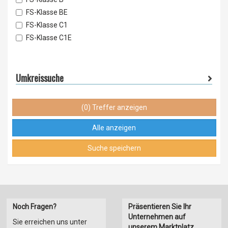
Urlaub / Weihnachtsgeld
FS-Klasse BE
Jahressonderzahlungen
FS-Klasse C1
Barrierefreiheit
FS-Klasse C1E
Entgeltumwandlung
FS-Klasse C
Vermögenswirksame Leistungen
FS-Klasse CE
Getränke
Umkreissuche
Mitarbeiterrabatte
(0) Treffer anzeigen
Alle anzeigen
Suche speichern
Noch Fragen?
Präsentieren Sie Ihr
Unternehmen auf
Sie erreichen uns unter
unserem Marktplatz