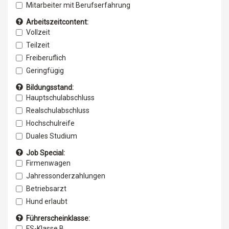
Anlagenbau
Mitarbeiter mit Berufserfahrung
Architektur
Quereinsteiger
Arbeitszeitcontent:
Automatisierung/ Mechatronik
Vollzeit
Bauwesen
Teilzeit
Freiberuflich
Geringfügig
Bildungsstand:
Hauptschulabschluss
Realschulabschluss
Hochschulreife
Duales Studium
Studiumabsolventen
Job Special:
Abgeschlossene Berufsausbildung
Firmenwagen
mit Personalverantwortung
Jahressonderzahlungen
Betriebsarzt
Hund erlaubt
Weiterbildung
Führerscheinklasse:
Betr. Altersvorsorge
FS-Klasse B