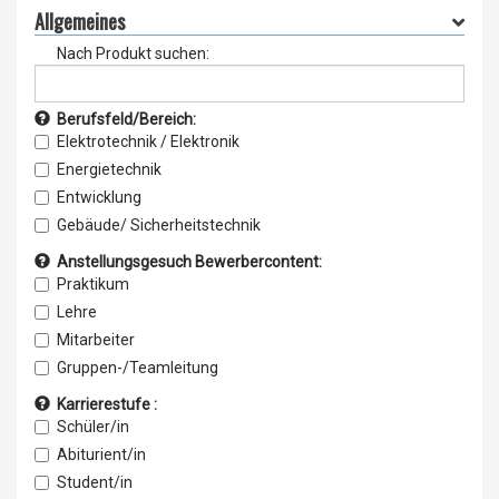
Allgemeines
Nach Produkt suchen:
Berufsfeld/Bereich:
Elektrotechnik / Elektronik
Energietechnik
Entwicklung
Gebäude/ Sicherheitstechnik
Konstruktion /CAD
Anstellungsgesuch Bewerbercontent:
Kunststofftechnik
Praktikum
Maschinenbau
Lehre
Technische Dokumentation
Mitarbeiter
Technischer Kundendienst
Gruppen-/Teamleitung
Telekommunikation / Mobilfunk
Leitung/Management
Karrierestufe :
Umwelttechnik / Verkehr
Projektmanagement
Schüler/in
Verfahrenstechnik
Traineeship
Abiturient/in
Wirtschaftsingenieurwesen
Student/in