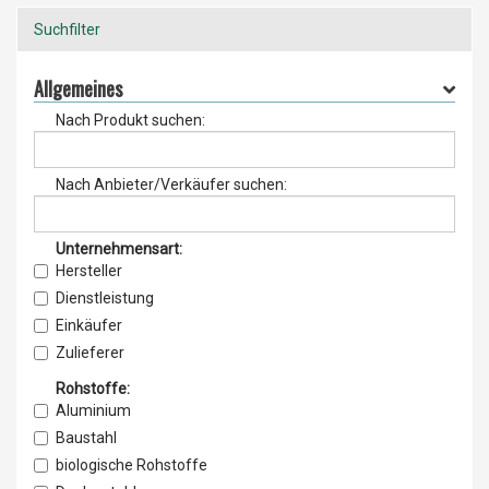
Suchfilter
Allgemeines
Nach Produkt suchen:
Nach Anbieter/Verkäufer suchen:
Unternehmensart:
Hersteller
Dienstleistung
Einkäufer
Zulieferer
Lieferant
Rohstoffe:
Vertrieb
Aluminium
Service & Wartung
Baustahl
Importeur
biologische Rohstoffe