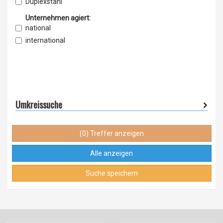
Exporteur
Duplexstahl
Einzelhandel
Edelbaustahl
Unternehmen agiert:
Grosshandel
Edelmetalle
national
Edelstahl
international
Einsatzstahl
Eisenerze
Industriediamanten
Keramik
Kosmetikrohstoffe
Umkreissuche
Kunststoffrohstoffe
Lackrohstoffe
(0) Treffer anzeigen
Metall
Mineralien
Alle anzeigen
NE-Metalle
Suche speichern
Polycarbonat
Polyethylen
Qualitätsstähle
Quarz