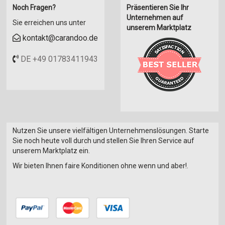
rostfreier Edelstahl
Noch Fragen?
Präsentieren Sie Ihr
Schiffsbaustähle
Unternehmen auf
Sie erreichen uns unter
unserem Marktplatz
Silberstahl
kontakt@carandoo.de
Silizium
Stahl
DE +49 01783411943
Vergütungsstahl
Walzstahl
Werkzeugstahl
Zinn
Nutzen Sie unsere vielfältigen Unternehmenslösungen. Starte
Sie noch heute voll durch und stellen Sie Ihren Service auf
unserem Marktplatz ein.
Wir bieten Ihnen faire Konditionen ohne wenn und aber!.