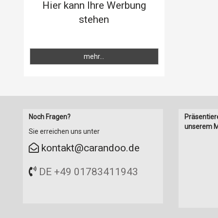
Nothammer
Hier kann Ihre Werbung
Parkscheiben
stehen
PKW-Anhänger
Rückfahrkameras
Scheibenreiniger
mehr...
Standheizungen
Starthilfegeräte
Starthilfekabel
Stromtankstellen
Trailer
Noch Fragen?
Präsentier
Verbandkästen
unserem M
Sie erreichen uns unter
Warndreiecke
kontakt@carandoo.de
Warnwesten
DE +49 01783411943