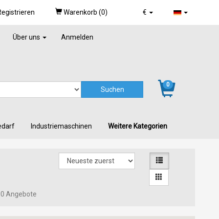
egistrieren
Warenkorb (
0
)
€
Über uns
Anmelden
0
edarf
Industriemaschinen
Weitere Kategorien
0 Angebote