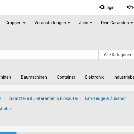
Login
R
Gruppen
Veranstaltungen
Jobs
Dein Carandoo
chinen
Baumschinen
Container
Elektronik
Industrieb
z
Ersatzteile & Lieferanten & Einkäufer
Fahrzeuge & Zubehör
ubehör