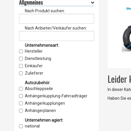
Allgemeines
Nach Produkt suchen:
Nach Anbieter/Verkäufer suchen:
Unternehmensart:
Hersteller
Dienstleistung
Einkäufer
Zulieferer
Leider
Lieferant
Autozubehör:
Vertrieb
Abschleppseile
In dieser Ka
Service & Wartung
Anhängerkupplung-Fahrradträger
Haben Sie e
Importeur
Anhängerkupplungen
Exporteur
Anhängerplanen
Einzelhandel
Auto-Fußmatten
Unternehmen agiert:
Grosshandel
Autoleder
national