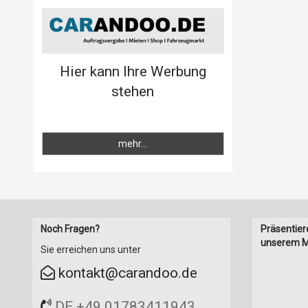
Spritzgussmaschinen
Stahlbau
Strahlanlagen
Strahlmaschinen
Hier kann Ihre Werbung
Teilereinigungsanlagen
stehen
Textilmaschinen
Waschanlagen
Werkzeugbau
mehr...
Noch Fragen?
Präsentier
unserem M
Sie erreichen uns unter
kontakt@carandoo.de
DE +49 01783411943