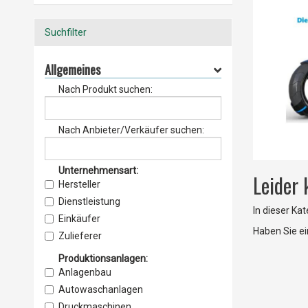
Suchfilter
Allgemeines
Nach Produkt suchen:
Nach Anbieter/Verkäufer suchen:
Unternehmensart:
Leider
Hersteller
Dienstleistung
In dieser Ka
Einkäufer
Haben Sie e
Zulieferer
Lieferant
Produktionsanlagen:
Vertrieb
Anlagenbau
Service & Wartung
Autowaschanlagen
Importeur
Druckmaschinen