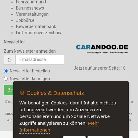
Fahrzeugmarkt
Businessnews
Veranstaltungen
Jobbörse
Bewerberdatenbank
Lieferantenverzeichnis
Newsletter
Zum Newsletter anmelden
@
Jetzt auf unserer Seite:
10
Newsletter bestellen
Newsletter kündigen
🍪 Cookies & Datenschutz
Wir benötigen Cookies, damit Inhalte nicht zu
Die auf dieser Seite verwendeten Produktbezeichnungen, Namen und Warenbezeichnungen
sind Eigentum der jeweiligen Firmen.
oft angezeigt werden, um Anzeigen zu
Mit der Benutzung dieser Seite erkennen Sie unsere
AGB
und die
Datenschutzerklärung
an.
personalisieren und um Soziale Netzwerke
Wir übernehmen in keinem Fall eine Haftung für Schäden, die durch den Gebrauch dieser
Zugriffe analysieren zu können.
Mehr
Website entstehen!
Informationen