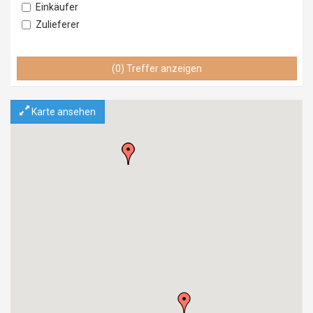
Einkäufer
Zulieferer
Lieferant
Vertrieb
(0) Treffer anzeigen
Service & Wartung
Importeur
Karte ansehen
Exporteur
Einzelhandel
Grosshandel