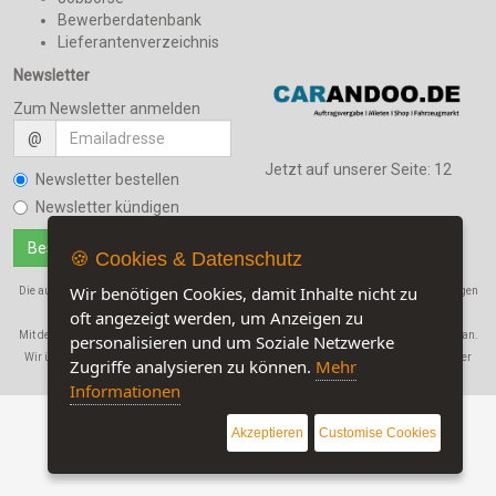
Bewerberdatenbank
Lieferantenverzeichnis
Newsletter
Zum Newsletter anmelden
@
Jetzt auf unserer Seite:
12
Newsletter bestellen
Newsletter kündigen
🍪 Cookies & Datenschutz
Wir benötigen Cookies, damit Inhalte nicht zu
Die auf dieser Seite verwendeten Produktbezeichnungen, Namen und Warenbezeichnungen
sind Eigentum der jeweiligen Firmen.
oft angezeigt werden, um Anzeigen zu
Mit der Benutzung dieser Seite erkennen Sie unsere
AGB
und die
Datenschutzerklärung
an.
personalisieren und um Soziale Netzwerke
Wir übernehmen in keinem Fall eine Haftung für Schäden, die durch den Gebrauch dieser
Zugriffe analysieren zu können.
Mehr
Website entstehen!
Informationen
Akzeptieren
Customise Cookies