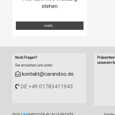
stehen
mehr...
Noch Fragen?
Präsentier
unserem M
Sie erreichen uns unter
kontakt@carandoo.de
DE +49 01783411943
2025
CAR
ANDOO.DE © | ALLE RECHTE
Entde