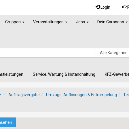
Login
R
Gruppen
Veranstaltungen
Jobs
Dein Carandoo
nstleistungen
Service, Wartung & Instandhaltung
KFZ-Gewerb
z
Auftragsvergabe
Umzüge, Auflösungen & Entrümpelung
Te
nsehen