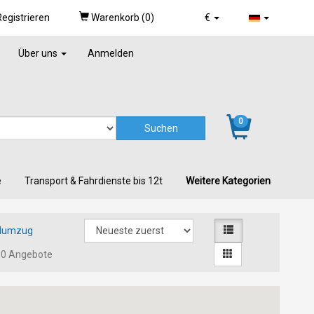
egistrieren
Warenkorb (
0
)
€
Über uns
Anmelden
0
e
Transport & Fahrdienste bis 12t
Weitere Kategorien
ilumzug
0 Angebote