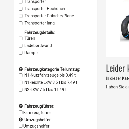
Transporter
Transporter Hochdach
Transporter Pritsche/Plane
Transporter lang
Transporter Kofferwagen
Fahrzeugdetails:
Sprinter
Türen
Minivan
Ladebordwand
Anhänger
Rampe
LKW
Leider
Fahrzeugkategorie Teilumzug:
N1-Nutzfahrzeuge bis 3,49 t
In dieser Ka
N1-leichte LKW 3,5 t bis 7,49 t
Haben Sie e
N2-LKW 7,5 t bis 11,49 t
Fahrzeugführer:
Fahrzeugführer
Umzugshelfer:
Umzugshelfer