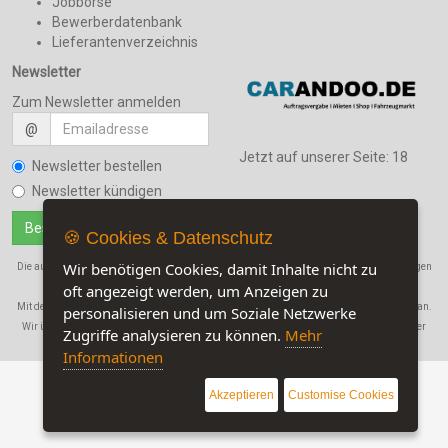
Jobbörse
Bewerberdatenbank
Lieferantenverzeichnis
Newsletter
Zum Newsletter anmelden
@
Jetzt auf unserer Seite:
18
Newsletter bestellen
Newsletter kündigen
🍪 Cookies & Datenschutz
Wir benötigen Cookies, damit Inhalte nicht zu
Die auf dieser Seite verwendeten Produktbezeichnungen, Namen und Warenbezeichnungen
sind Eigentum der jeweiligen Firmen.
oft angezeigt werden, um Anzeigen zu
Mit der Benutzung dieser Seite erkennen Sie unsere
AGB
und die
Datenschutzerklärung
an.
personalisieren und um Soziale Netzwerke
Wir übernehmen in keinem Fall eine Haftung für Schäden, die durch den Gebrauch dieser
Zugriffe analysieren zu können.
Mehr
Website entstehen!
Informationen
Akzeptieren
Customise Cookies