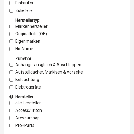
Einkäufer
Zulieferer
Lieferant
Herstellertyp:
Vertrieb
Markenhersteller
Service & Wartung
Originalteile (OE)
Importeur
Eigenmarken
Exporteur
No-Name
Einzelhandel
Zubehör:
Grosshandel
Anhängerausgleich & Abschleppen
Aufstelldächer, Markisen & Vorzelte
Beleuchtung
Elektrogeräte
Energieversorgung, Generatoren & Teile
Hersteller:
Fenster, Luken, Lüfter & Zubehör
alle Hersteller
Gassysteme
Access/Triton
Klima- & Heizungsanlagen
Areyourshop
Möbel & Umbaukits
Pro+Parts
Rauch- & Gasmelder
Richter