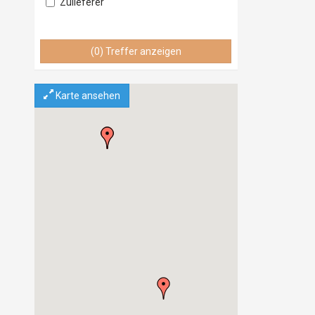
Zulieferer
Lieferant
Vertrieb
(0) Treffer anzeigen
Service & Wartung
Importeur
Exporteur
Karte ansehen
Einzelhandel
Grosshandel