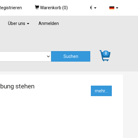
egistrieren
Warenkorb (
0
)
€
Über uns
Anmelden
0
rbung stehen
mehr...