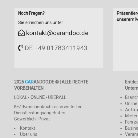
Noch Fragen?
Präsentier
unserem M
Sie erreichen uns unter
kontakt@carandoo.de
DE +49 01783411943
2025
CAR
ANDOO.DE © | ALLE RECHTE
Entde
VORBEHALTEN
Unter
LOKAL -
ONLINE
- ÜBERALL
Branc
Online
KFZ-Branchenbuch mit erweiterten
Auftr
Dienstleistungsangeboten
Mieten
Gewerblich | Privat
Fahrz
Kontakt
Busin
Über uns
Veran