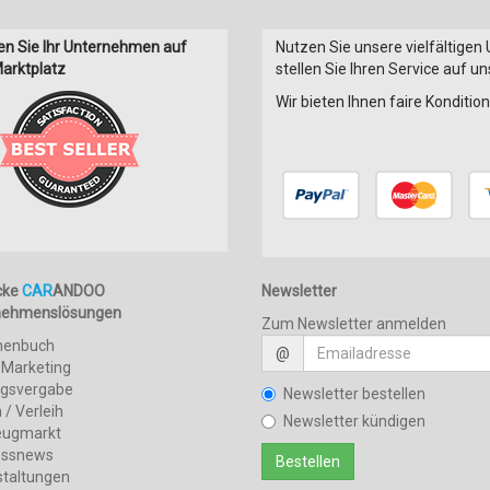
en Sie Ihr Unternehmen auf
Nutzen Sie unsere vielfältigen
arktplatz
stellen Sie Ihren Service auf u
Wir bieten Ihnen faire Konditi
cke
CAR
ANDOO
Newsletter
nehmenslösungen
Zum Newsletter anmelden
henbuch
@
 Marketing
agsvergabe
Newsletter bestellen
 / Verleih
Newsletter kündigen
eugmarkt
essnews
staltungen