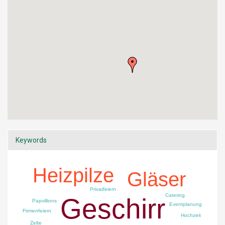
Keywords
Heizpilze
Gläser
Privatfeiern
Catering
Geschirr
Papvillions
Eventplanung
Firmenfeiern
Hochzeit
Zelte