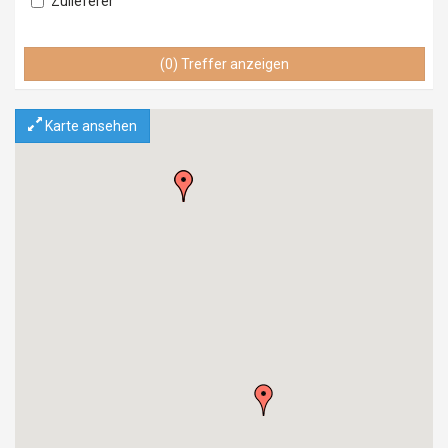
Zulieferer
Lieferant
Vertrieb
(0) Treffer anzeigen
Service & Wartung
Importeur
Karte ansehen
Exporteur
Einzelhandel
Grosshandel