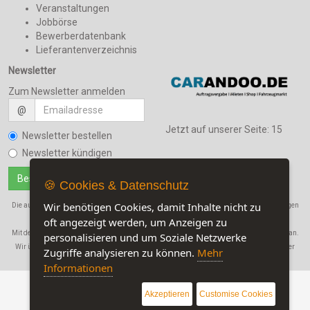
Veranstaltungen
Jobbörse
Bewerberdatenbank
Lieferantenverzeichnis
Newsletter
Zum Newsletter anmelden
@
Jetzt auf unserer Seite:
15
Newsletter bestellen
Newsletter kündigen
🍪 Cookies & Datenschutz
Wir benötigen Cookies, damit Inhalte nicht zu
Die auf dieser Seite verwendeten Produktbezeichnungen, Namen und Warenbezeichnungen
sind Eigentum der jeweiligen Firmen.
oft angezeigt werden, um Anzeigen zu
Mit der Benutzung dieser Seite erkennen Sie unsere
AGB
und die
Datenschutzerklärung
an.
personalisieren und um Soziale Netzwerke
Wir übernehmen in keinem Fall eine Haftung für Schäden, die durch den Gebrauch dieser
Zugriffe analysieren zu können.
Mehr
Website entstehen!
Informationen
Akzeptieren
Customise Cookies