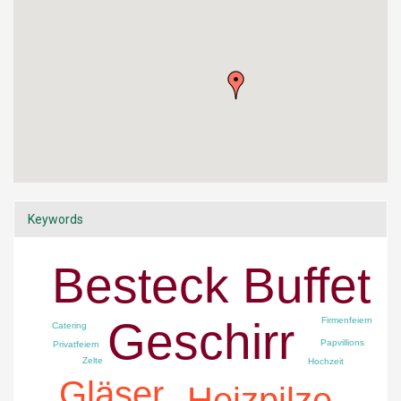
Keywords
Besteck Buffet
Geschirr
Firmenfeiern
Catering
Papvillions
Privatfeiern
Zelte
Hochzeit
Gläser
Heizpilze