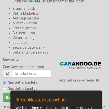
Entdecke
CAR
ANDOO Unternehmenslösungen
Branchenbuch
Online Marketing
Auftragsvergabe
Mieten / Verleih
Fahrzeugmarkt
Businessnews
Veranstaltungen
Jobbörse
Bewerberdatenbank
Lieferantenverzeichnis
Newsletter
Zum Newsletter anmelden
@
Jetzt auf unserer Seite:
14
Newsletter bestellen
Newsletter kündigen
🍪 Cookies & Datenschutz
Wir benötigen Cookies, damit Inhalte nicht zu
Die auf dieser Seite verwendeten Produktbezeichnungen, Namen und Warenbezeichnungen