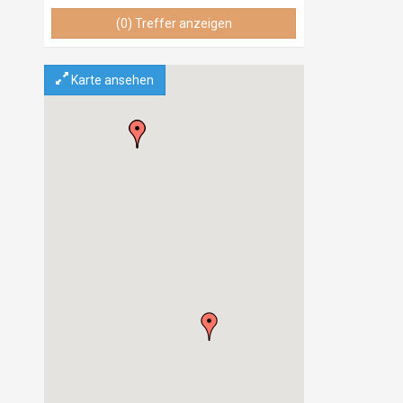
Grosshandel
Camping
(0) Treffer anzeigen
Selbstfahrer Rundreisen
Oldtimertouren
Karte ansehen