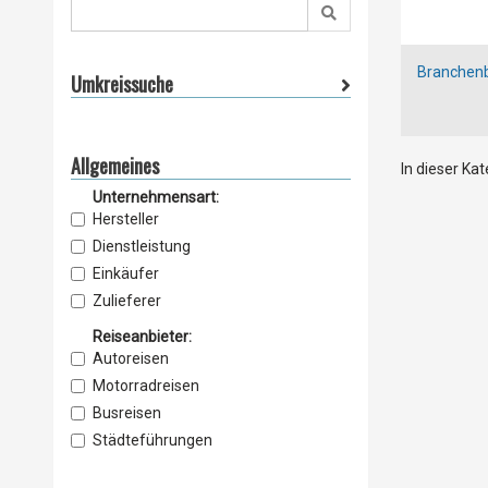
Branchen
Umkreissuche
Allgemeines
In dieser Ka
Unternehmensart:
Hersteller
Dienstleistung
Einkäufer
Zulieferer
Lieferant
Reiseanbieter:
Vertrieb
Autoreisen
Service & Wartung
Motorradreisen
Importeur
Busreisen
Exporteur
Städteführungen
Einzelhandel
Erlebnis & Travel