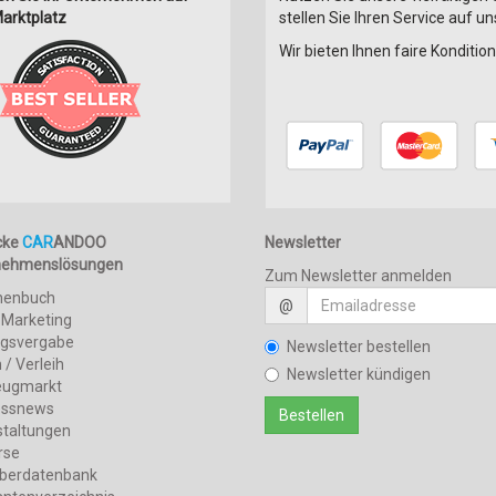
arktplatz
stellen Sie Ihren Service auf u
Wir bieten Ihnen faire Konditi
cke
CAR
ANDOO
Newsletter
nehmenslösungen
Zum Newsletter anmelden
henbuch
@
 Marketing
agsvergabe
Newsletter bestellen
 / Verleih
Newsletter kündigen
eugmarkt
essnews
staltungen
rse
berdatenbank