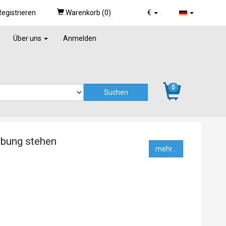
egistrieren
Warenkorb (
0
)
€
Über uns
Anmelden
0
rbung stehen
mehr...