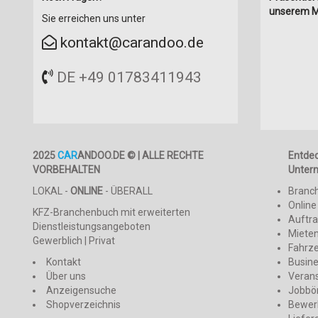
unserem M
Sie erreichen uns unter
kontakt@carandoo.de
DE +49 01783411943
2025
CAR
ANDOO.DE © | ALLE RECHTE
Entde
VORBEHALTEN
Unter
LOKAL -
ONLINE
- ÜBERALL
Branc
Online
KFZ-Branchenbuch mit erweiterten
Auftr
Dienstleistungsangeboten
Mieten
Gewerblich | Privat
Fahrz
Kontakt
Busin
Über uns
Veran
Anzeigensuche
Jobbö
Shopverzeichnis
Bewer