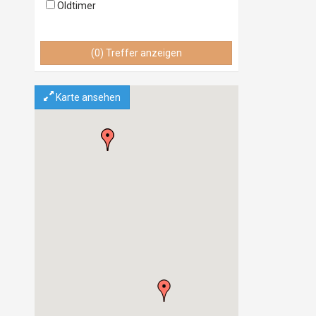
Oldtimer
Wohnwagen
Wohnmobile
Landmaschinen
(0) Treffer anzeigen
Baumaschinen
LKW
Kühlfahrzeuge
Karte ansehen