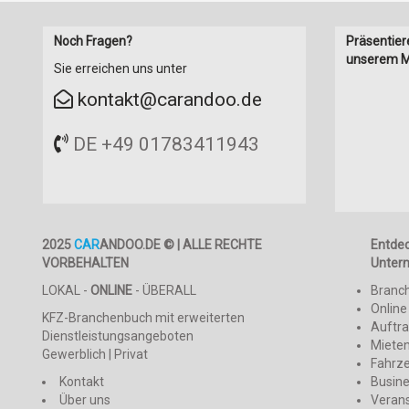
Noch Fragen?
Präsentier
unserem M
Sie erreichen uns unter
kontakt@carandoo.de
DE +49 01783411943
2025
CAR
ANDOO.DE © | ALLE RECHTE
Entde
VORBEHALTEN
Unter
LOKAL -
ONLINE
- ÜBERALL
Branc
Online
KFZ-Branchenbuch mit erweiterten
Auftr
Dienstleistungsangeboten
Mieten
Gewerblich | Privat
Fahrz
Kontakt
Busin
Über uns
Veran