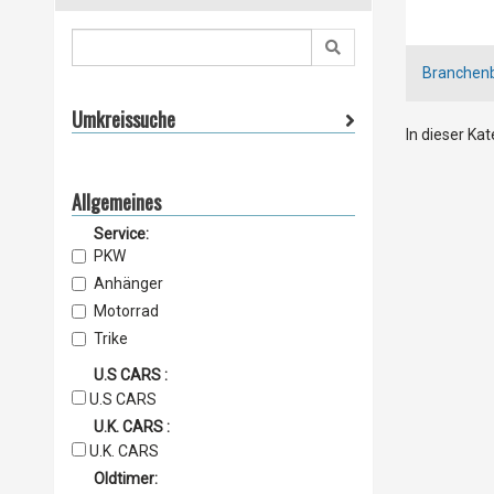
Branchen
Umkreissuche
In dieser Ka
Allgemeines
Service:
PKW
Anhänger
Motorrad
Trike
Motorroller
U.S CARS :
Quads
U.S CARS
Nutzfahrzeuge
U.K. CARS :
Transporter
U.K. CARS
Caravan
Oldtimer: