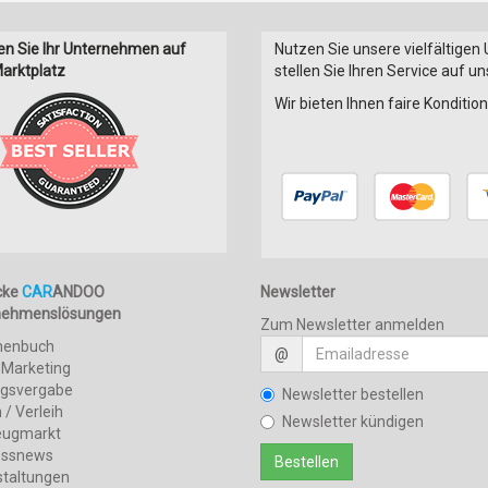
en Sie Ihr Unternehmen auf
Nutzen Sie unsere vielfältigen
arktplatz
stellen Sie Ihren Service auf u
Wir bieten Ihnen faire Konditi
cke
CAR
ANDOO
Newsletter
nehmenslösungen
Zum Newsletter anmelden
henbuch
@
 Marketing
agsvergabe
Newsletter bestellen
 / Verleih
Newsletter kündigen
eugmarkt
essnews
staltungen