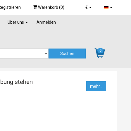
egistrieren
Warenkorb (
0
)
€
Über uns
Anmelden
0
rbung stehen
mehr...