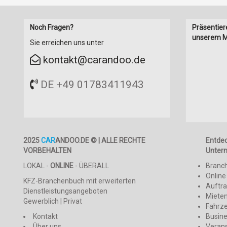
Noch Fragen?
Präsentier
unserem M
Sie erreichen uns unter
kontakt@carandoo.de
DE +49 01783411943
2025
CAR
ANDOO.DE © | ALLE RECHTE
Entde
VORBEHALTEN
Unter
LOKAL -
ONLINE
- ÜBERALL
Branc
Online
KFZ-Branchenbuch mit erweiterten
Auftr
Dienstleistungsangeboten
Mieten
Gewerblich | Privat
Fahrz
Kontakt
Busin
Über uns
Veran