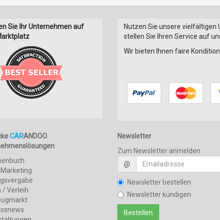
en Sie Ihr Unternehmen auf
Nutzen Sie unsere vielfältigen
arktplatz
stellen Sie Ihren Service auf u
Wir bieten Ihnen faire Konditi
cke
CAR
ANDOO
Newsletter
nehmenslösungen
Zum Newsletter anmelden
henbuch
@
 Marketing
agsvergabe
Newsletter bestellen
 / Verleih
Newsletter kündigen
eugmarkt
essnews
staltungen