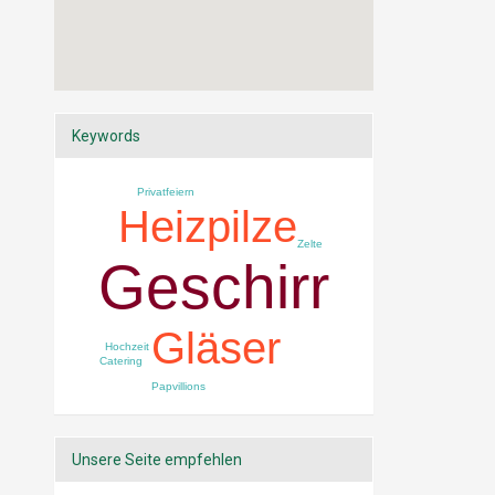
Keywords
Privatfeiern
Heizpilze
Zelte
Geschirr
Gläser
Hochzeit
Catering
Papvillions
Unsere Seite empfehlen