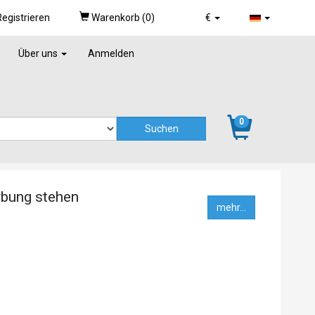
egistrieren
Warenkorb (
0
)
€
Über uns
Anmelden
0
rbung stehen
mehr...