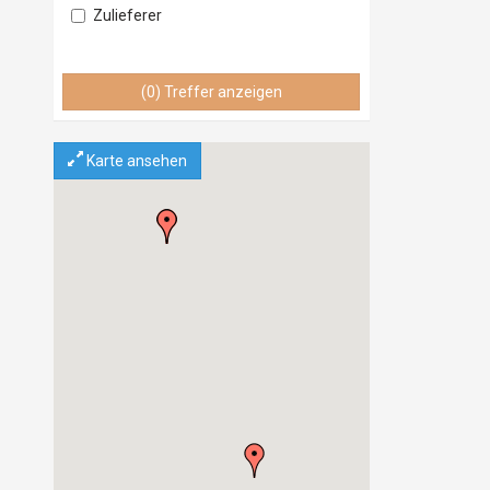
Zulieferer
Lieferant
Vertrieb
(0) Treffer anzeigen
Service & Wartung
Importeur
Exporteur
Karte ansehen
Einzelhandel
Grosshandel