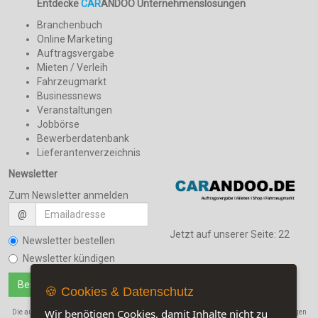
Entdecke
CAR
ANDOO Unternehmenslösungen
Branchenbuch
Online Marketing
Auftragsvergabe
Mieten / Verleih
Fahrzeugmarkt
Businessnews
Veranstaltungen
Jobbörse
Bewerberdatenbank
Lieferantenverzeichnis
Newsletter
Zum Newsletter anmelden
@
Jetzt auf unserer Seite:
22
Newsletter bestellen
Newsletter kündigen
🍪 Cookies & Datenschutz
Wir benötigen Cookies, damit Inhalte nicht zu
Die auf dieser Seite verwendeten Produktbezeichnungen, Namen und Warenbezeichnungen